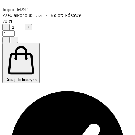
Import M&P
Zaw. alkoholu: 13% ・ Kolor: Różowe
70 zł
−
+
+
−
Dodaj do koszyka