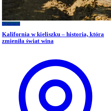
Degustacje
Kalifornia w kieliszku – historia, która
zmieniła świat wina