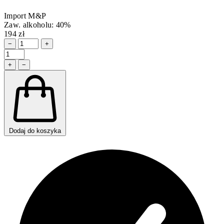
Import M&P
Zaw. alkoholu: 40%
194 zł
−
+
+
−
Dodaj do koszyka