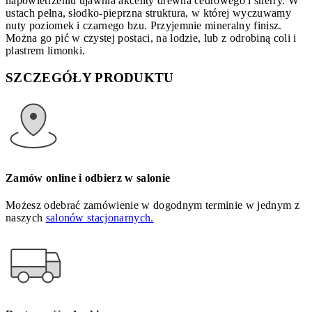
napowietrzeniu ujawnia akcenty drewna cedrowego i sherry. W
ustach pełna, słodko-pieprzna struktura, w której wyczuwamy
nuty poziomek i czarnego bzu. Przyjemnie mineralny finisz.
Można go pić w czystej postaci, na lodzie, lub z odrobiną coli i
plastrem limonki.
SZCZEGÓŁY PRODUKTU
Zamów online i odbierz w salonie
Możesz odebrać zamówienie w dogodnym terminie w jednym z
naszych
salonów stacjonarnych.