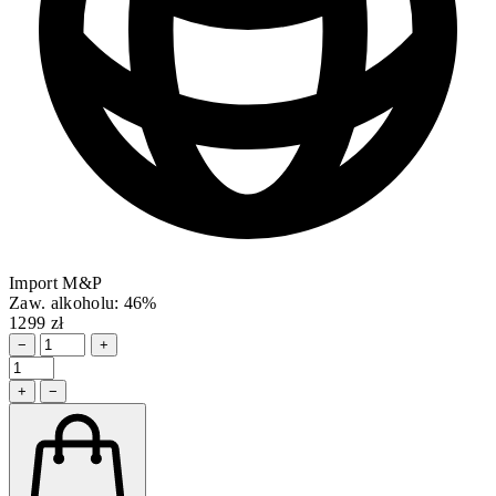
Import M&P
Zaw. alkoholu: 46%
1299 zł
−
+
+
−