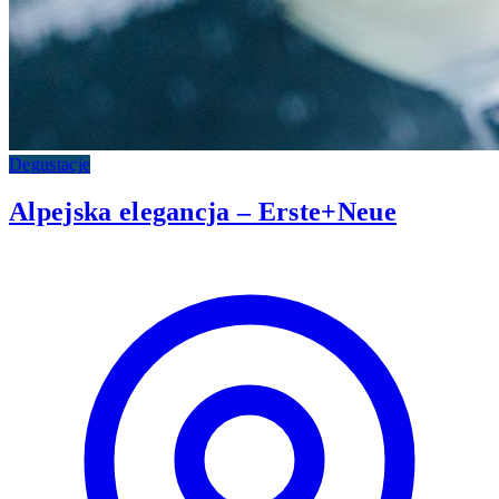
Degustacje
Alpejska elegancja – Erste+Neue