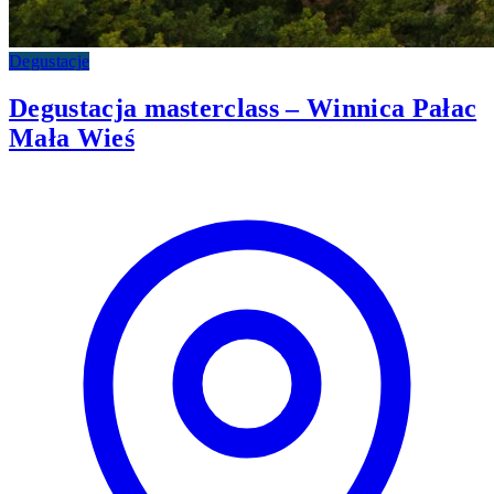
Degustacje
Degustacja masterclass – Winnica Pałac
Mała Wieś