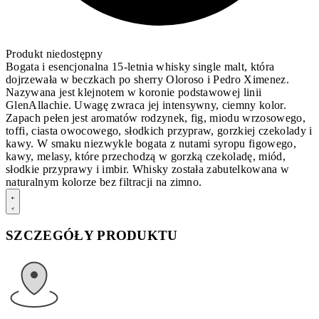
Produkt niedostępny
Bogata i esencjonalna 15-letnia whisky single malt, która
dojrzewała w beczkach po sherry Oloroso i Pedro Ximenez.
Nazywana jest klejnotem w koronie podstawowej linii
GlenAllachie. Uwagę zwraca jej intensywny, ciemny kolor.
Zapach pełen jest aromatów rodzynek, fig, miodu wrzosowego,
toffi, ciasta owocowego, słodkich przypraw, gorzkiej czekolady i
kawy. W smaku niezwykle bogata z nutami syropu figowego,
kawy, melasy, które przechodzą w gorzką czekoladę, miód,
słodkie przyprawy i imbir. Whisky została zabutelkowana w
naturalnym kolorze bez filtracji na zimno.
SZCZEGÓŁY PRODUKTU