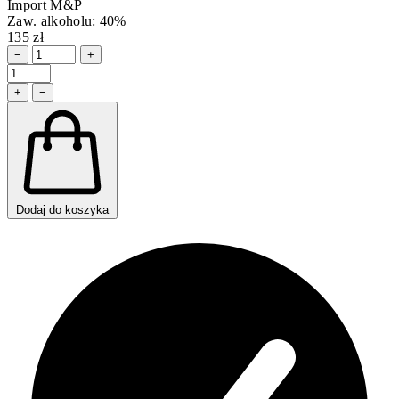
Import M&P
Zaw. alkoholu: 40%
135 zł
−
+
+
−
Dodaj do koszyka