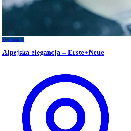
Degustacje
Alpejska elegancja – Erste+Neue