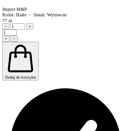
Import M&P
Kolor: Białe ・ Smak: Wytrawne
77 zł
−
+
+
−
Dodaj do koszyka