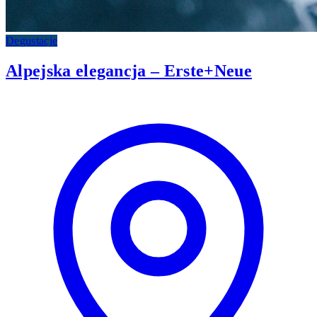
Degustacje
Alpejska elegancja – Erste+Neue