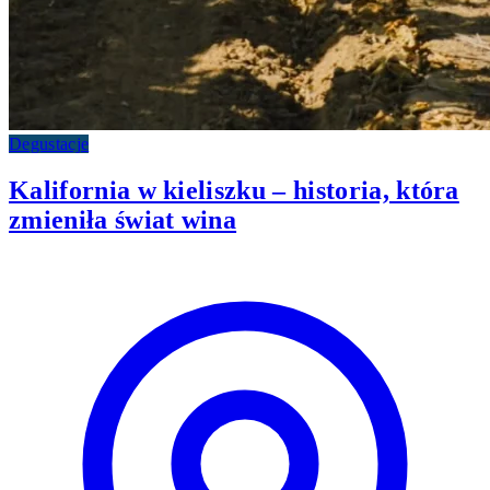
Degustacje
Kalifornia w kieliszku – historia, która
zmieniła świat wina