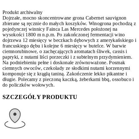
Produkt archiwalny
Dojrzałe, mocno skoncentrowane grona Cabernet sauvignon
zbierane są ręcznie do małych koszyków. Winogrona pochodzą z
pojedynczej winnicy Fainca Las Mercedes położonej na
wysokości 1800 m n.p.m. Po zakończonej fermentacji wino
dojrzewa 12 miesięcy w beczkach dębowych z amerykańskiego i
francuskiego dębu i kolejne 6 miesięcy w butelce. W barwie
ciemnorubinowe, o zachęcających aromatach śliwek, cassis i
papryki, z nutami liści porzeczki i z subtelnym przydymieniem.
Na podniebieniu pełne i doskonale zrównoważone. Posmak
ciemnych owoców, czekolady ze słodkimi nutami korzennymi
komponuje się z krągłą taniną. Zakończenie lekko pikantne i
długie. Polecamy z pieczoną kaczką, żeberkami bbq, ossobuco i
do policzków wołowych.
SZCZEGÓŁY PRODUKTU