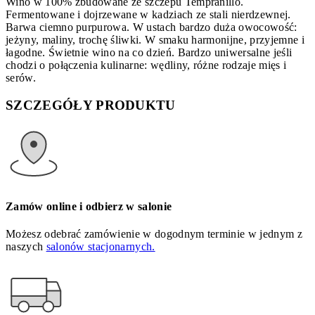
Wino w 100% zbudowane ze szczepu Tempranillo.
Fermentowane i dojrzewane w kadziach ze stali nierdzewnej.
Barwa ciemno purpurowa. W ustach bardzo duża owocowość:
jeżyny, maliny, trochę śliwki. W smaku harmonijne, przyjemne i
łagodne. Świetnie wino na co dzień. Bardzo uniwersalne jeśli
chodzi o połączenia kulinarne: wędliny, różne rodzaje mięs i
serów.
SZCZEGÓŁY PRODUKTU
Zamów online i odbierz w salonie
Możesz odebrać zamówienie w dogodnym terminie w jednym z
naszych
salonów stacjonarnych.