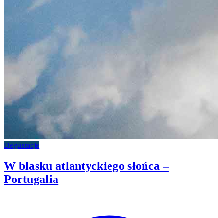
Degustacje
W blasku atlantyckiego słońca –
Portugalia