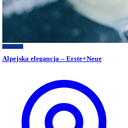
Degustacje
Alpejska elegancja – Erste+Neue