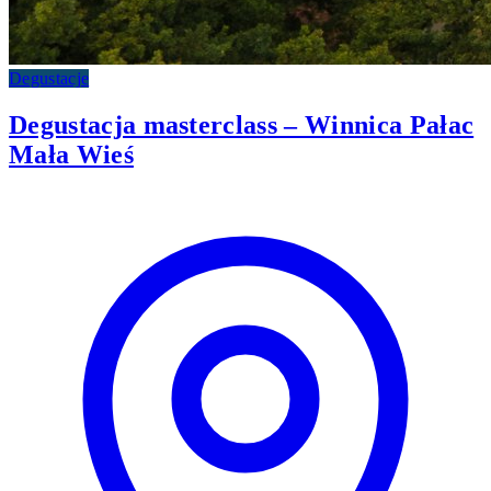
Degustacje
Degustacja masterclass – Winnica Pałac
Mała Wieś