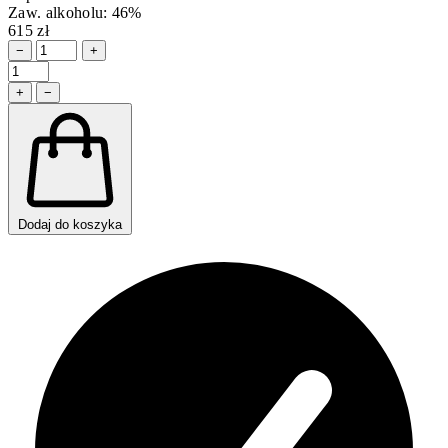
Zaw. alkoholu: 46%
615 zł
−
+
+
−
Dodaj do koszyka