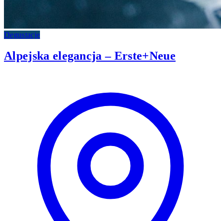
Degustacje
Alpejska elegancja – Erste+Neue