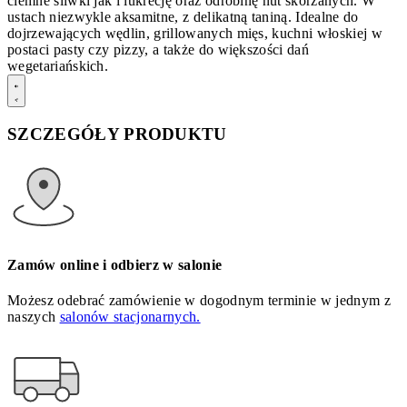
ciemne śliwki jak i lukrecję oraz odrobinę nut skórzanych. W
ustach niezwykle aksamitne, z delikatną taniną. Idealne do
dojrzewających wędlin, grillowanych mięs, kuchni włoskiej w
postaci pasty czy pizzy, a także do większości dań
wegetariańskich.
SZCZEGÓŁY PRODUKTU
Zamów online i odbierz w salonie
Możesz odebrać zamówienie w dogodnym terminie w jednym z
naszych
salonów stacjonarnych.