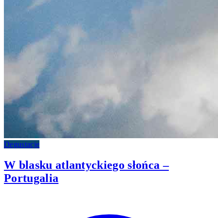
Degustacje
W blasku atlantyckiego słońca –
Portugalia