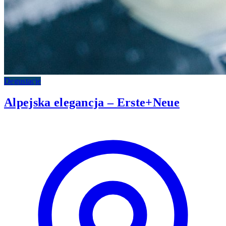
Degustacje
Alpejska elegancja – Erste+Neue