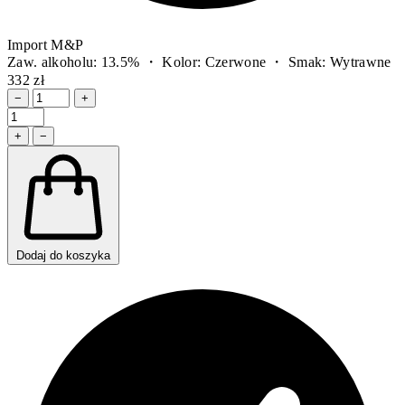
Import M&P
Zaw. alkoholu: 13.5% ・ Kolor: Czerwone ・ Smak: Wytrawne
332 zł
−
+
+
−
Dodaj do koszyka