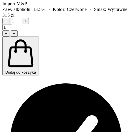
Import M&P
Zaw. alkoholu: 13.5% ・ Kolor: Czerwone ・ Smak: Wytrawne
315 zł
−
+
+
−
Dodaj do koszyka