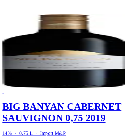
BIG BANYAN CABERNET
SAUVIGNON 0,75 2019
14% ・ 0.75 L ・
Import M&P