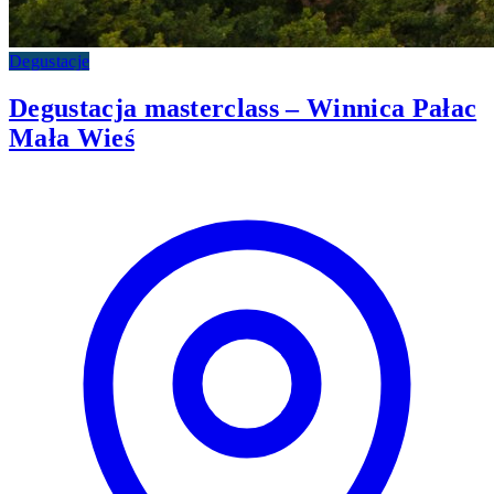
Degustacje
Degustacja masterclass – Winnica Pałac
Mała Wieś