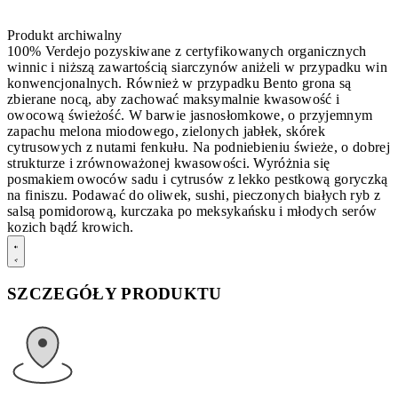
Produkt archiwalny
100% Verdejo pozyskiwane z certyfikowanych organicznych
winnic i niższą zawartością siarczynów aniżeli w przypadku win
konwencjonalnych. Również w przypadku Bento grona są
zbierane nocą, aby zachować maksymalnie kwasowość i
owocową świeżość. W barwie jasnosłomkowe, o przyjemnym
zapachu melona miodowego, zielonych jabłek, skórek
cytrusowych z nutami fenkułu. Na podniebieniu świeże, o dobrej
strukturze i zrównoważonej kwasowości. Wyróżnia się
posmakiem owoców sadu i cytrusów z lekko pestkową goryczką
na finiszu. Podawać do oliwek, sushi, pieczonych białych ryb z
salsą pomidorową, kurczaka po meksykańsku i młodych serów
kozich bądź krowich.
SZCZEGÓŁY PRODUKTU