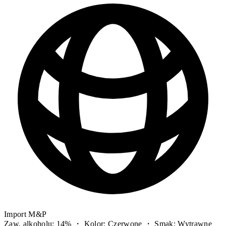
Import M&P
Zaw. alkoholu: 14% ・ Kolor: Czerwone ・ Smak: Wytrawne