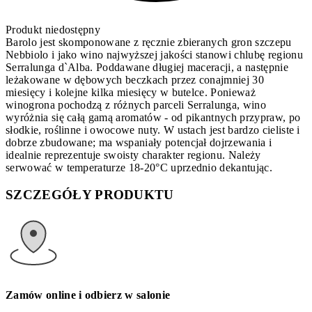
Produkt niedostępny
Barolo jest skomponowane z ręcznie zbieranych gron szczepu
Nebbiolo i jako wino najwyższej jakości stanowi chlubę regionu
Serralunga d`Alba. Poddawane długiej maceracji, a następnie
leżakowane w dębowych beczkach przez conajmniej 30
miesięcy i kolejne kilka miesięcy w butelce. Ponieważ
winogrona pochodzą z różnych parceli Serralunga, wino
wyróżnia się całą gamą aromatów - od pikantnych przypraw, po
słodkie, roślinne i owocowe nuty. W ustach jest bardzo cieliste i
dobrze zbudowane; ma wspaniały potencjał dojrzewania i
idealnie reprezentuje swoisty charakter regionu. Należy
serwować w temperaturze 18-20°C uprzednio dekantując.
SZCZEGÓŁY PRODUKTU
Zamów online i odbierz w salonie