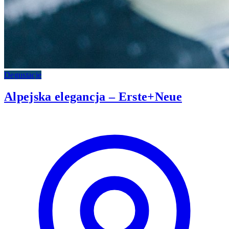
Degustacje
Alpejska elegancja – Erste+Neue