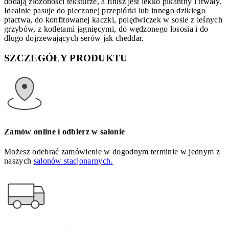
dodają złożoności teksturze, a finisz jest lekko pikantny i trwały.
Idealnie pasuje do pieczonej przepiórki lub innego dzikiego
ptactwa, do konfitowanej kaczki, polędwiczek w sosie z leśnych
grzybów, z kotletami jagnięcymi, do wędzonego łososia i do
długo dojrzewających serów jak cheddar.
SZCZEGÓŁY PRODUKTU
Zamów online i odbierz w salonie
Możesz odebrać zamówienie w dogodnym terminie w jednym z
naszych
salonów stacjonarnych.