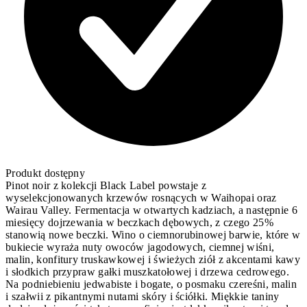
Produkt dostępny
Pinot noir z kolekcji Black Label powstaje z
wyselekcjonowanych krzewów rosnących w Waihopai oraz
Wairau Valley. Fermentacja w otwartych kadziach, a następnie 6
miesięcy dojrzewania w beczkach dębowych, z czego 25%
stanowią nowe beczki. Wino o ciemnorubinowej barwie, które w
bukiecie wyraża nuty owoców jagodowych, ciemnej wiśni,
malin, konfitury truskawkowej i świeżych ziół z akcentami kawy
i słodkich przypraw gałki muszkatołowej i drzewa cedrowego.
Na podniebieniu jedwabiste i bogate, o posmaku czereśni, malin
i szałwii z pikantnymi nutami skóry i ściółki. Miękkie taniny