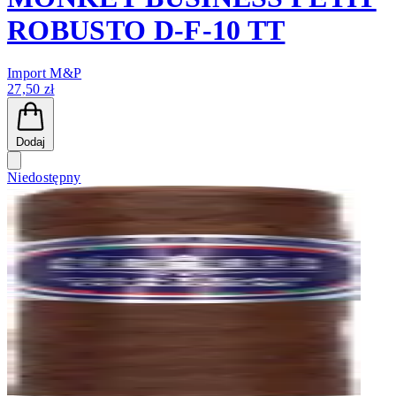
ROBUSTO D-F-10 TT
Import M&P
27,50 zł
Dodaj
Niedostępny