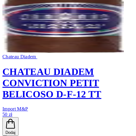
Chateau Diadem
CHATEAU DIADEM
CONVICTION PETIT
BELICOSO D-F-12 TT
Import M&P
50 zł
Dodaj