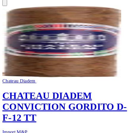
Chateau Diadem
CHATEAU DIADEM
CONVICTION GORDITO D-
F-12 TT
Import M&P