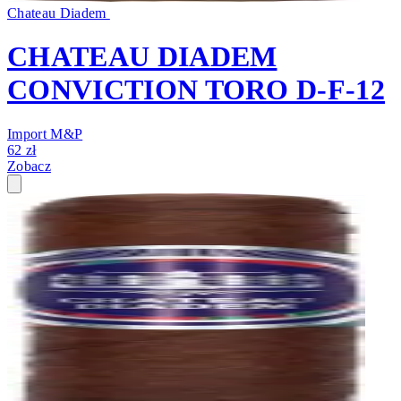
Chateau Diadem
CHATEAU DIADEM
CONVICTION TORO D-F-12
Import M&P
62 zł
Zobacz