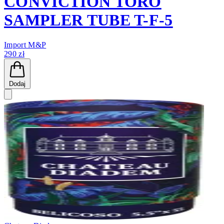
CONVICTION TORO
SAMPLER TUBE T-F-5
Import M&P
290 zł
Dodaj