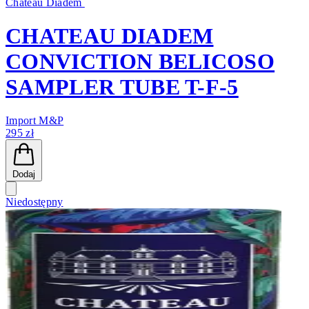
Chateau Diadem
CHATEAU DIADEM
CONVICTION BELICOSO
SAMPLER TUBE T-F-5
Import M&P
295 zł
Dodaj
Niedostępny