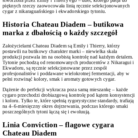
stworzona przez Emily i Thierry'ego – duet, którego pasja do
pięknych rzeczy zaowocowała linią ręcznie selekcjonowanych
cygar z nikaraguańskiego i ekwadorskiego tytoniu.
Historia Chateau Diadem – butikowa
marka z dbałością o każdy szczegół
Założycielami Chateau Diadem są Emily i Thierry, którzy
postawili na butikowy charakter marki – niewielka skala
produkcji pozwala im na osobistą kontrolę nad każdym detalem.
Tytonie pochodzą od renomowanych producentów z Nikaragui i
Ekwadoru, są ręcznie selekcjonowane przez zespół
profesjonalistów i poddawane wielokrotnej fermentacji, aby w
pełni rozwinąć kolory, smak i aromaty gotowych cygar.
Dążenie do perfekcji wykracza poza samą mieszankę – każde
cygaro przechodzi drobiazgową kontrolę pod kątem konsystencji
i koloru. Tylko te, które spełnią rygorystyczne standardy, trafiają
na 4–6-miesięczny okres dojrzewania, podczas którego smaki
poszczególnych tytoni łączą się i ewoluują.
Linia Conviction – flagowe cygara
Chateau Diadem