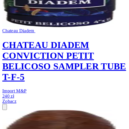
Chateau Diadem
CHATEAU DIADEM
CONVICTION PETIT
BELICOSO SAMPLER TUBE
T-F-5
Import M&P
240 zł
Zobacz