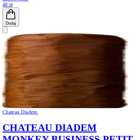
48 zł
Dodaj
Chateau Diadem
CHATEAU DIADEM
MONKEY BUSINESS PETIT