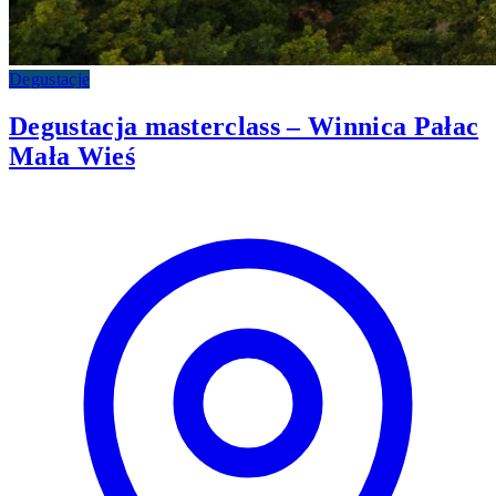
Degustacje
Degustacja masterclass – Winnica Pałac
Mała Wieś