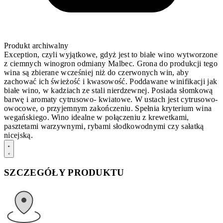
Produkt archiwalny
Exception, czyli wyjątkowe, gdyż jest to białe wino wytworzone
z ciemnych winogron odmiany Malbec. Grona do produkcji tego
wina są zbierane wcześniej niż do czerwonych win, aby
zachować ich świeżość i kwasowość. Poddawane winifikacji jak
białe wino, w kadziach ze stali nierdzewnej. Posiada słomkową
barwę i aromaty cytrusowo- kwiatowe. W ustach jest cytrusowo-
owocowe, o przyjemnym zakończeniu. Spełnia kryterium wina
wegańskiego. Wino idealne w połączeniu z krewetkami,
pasztetami warzywnymi, rybami słodkowodnymi czy sałatką
nicejską.
SZCZEGÓŁY PRODUKTU