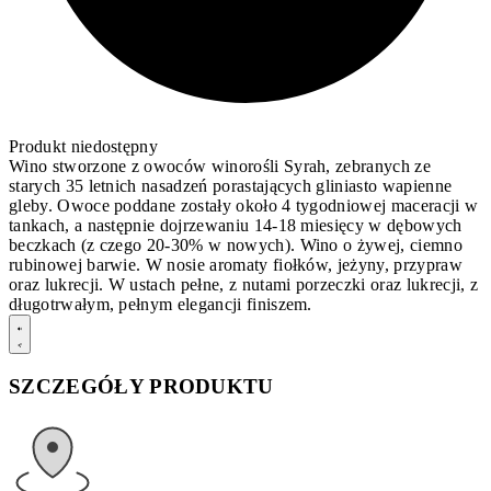
Produkt niedostępny
Wino stworzone z owoców winorośli Syrah, zebranych ze
starych 35 letnich nasadzeń porastających gliniasto wapienne
gleby. Owoce poddane zostały około 4 tygodniowej maceracji w
tankach, a następnie dojrzewaniu 14-18 miesięcy w dębowych
beczkach (z czego 20-30% w nowych). Wino o żywej, ciemno
rubinowej barwie. W nosie aromaty fiołków, jeżyny, przypraw
oraz lukrecji. W ustach pełne, z nutami porzeczki oraz lukrecji, z
długotrwałym, pełnym elegancji finiszem.
SZCZEGÓŁY PRODUKTU