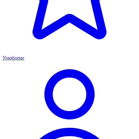
Улюблене