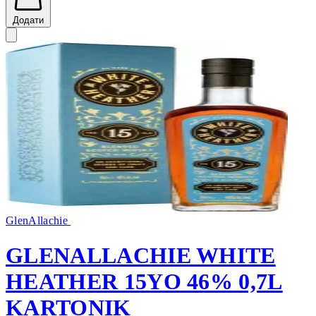
Додати
GlenAllachie
GLENALLACHIE WHITE
HEATHER 15YO 46% 0,7L
KARTONIK