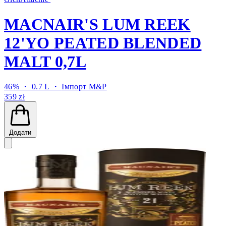
MACNAIR'S LUM REEK
12'YO PEATED BLENDED
MALT 0,7L
46% ・ 0.7 L ・
Імпорт M&P
359 zł
Додати