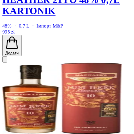
KARTONIK
48% ・ 0.7 L ・
Імпорт M&P
995 zł
Додати