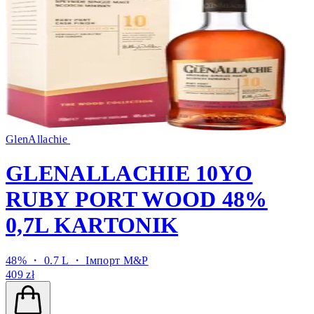
GlenAllachie
GLENALLACHIE 10YO
RUBY PORT WOOD 48%
0,7L KARTONIK
48% ・ 0.7 L ・
Імпорт M&P
409 zł