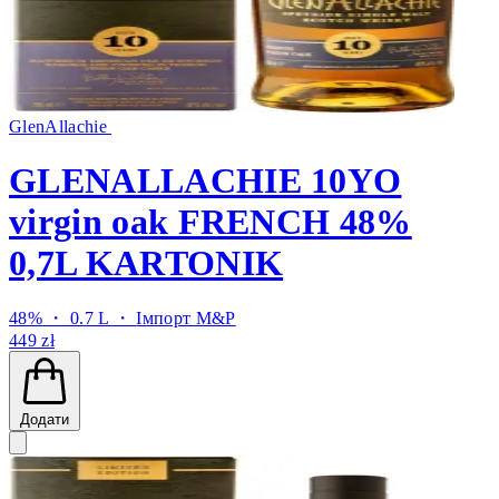
GlenAllachie
GLENALLACHIE 10YO
virgin oak FRENCH 48%
0,7L KARTONIK
48% ・ 0.7 L ・
Імпорт M&P
449 zł
Додати