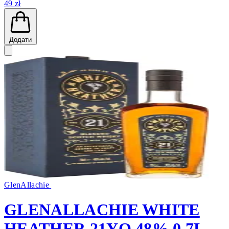
49 zł
Додати
GlenAllachie
GLENALLACHIE WHITE
HEATHER 21YO 48% 0,7L