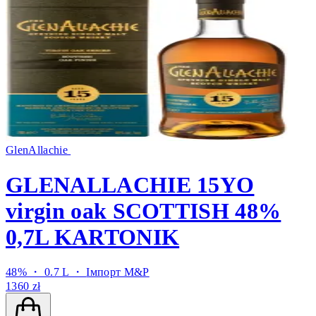
GlenAllachie
GLENALLACHIE 15YO
virgin oak SCOTTISH 48%
0,7L KARTONIK
48% ・ 0.7 L ・
Імпорт M&P
1360 zł