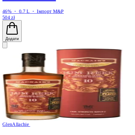
46% ・ 0.7 L ・
Імпорт M&P
504 zł
Додати
GlenAllachie