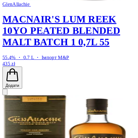
GlenAllachie
MACNAIR'S LUM REEK
10YO PEATED BLENDED
MALT BATCH 1 0,7L 55
55.4% ・ 0.7 L ・
Імпорт M&P
435 zł
Додати