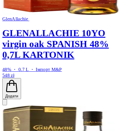
GlenAllachie
GLENALLACHIE 10YO
virgin oak SPANISH 48%
0,7L KARTONIK
48% ・ 0.7 L ・
Імпорт M&P
548 zł
Додати