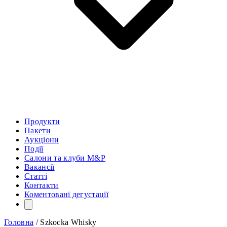
Продукти
Пакети
Аукціони
Події
Салони та клуби M&P
Вакансії
Статті
Контакти
Коментовані дегустації
Головна
/
Szkocka Whisky