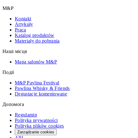
M&P
Kontakt
Artykuły
Praca
Katalog produktów
Materiały do pobrania
Наші місця
Mapa salonów M&P
Події
M&P Pavlina Festival
Pawlina Whisky & Friends
Degustacje komentowane
Допомога
Regulamin
Polityka prywatności
Polityka plików cookies
Zarządzanie cookies
API