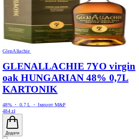
GlenAllachie
GLENALLACHIE 7YO virgin
oak HUNGARIAN 48% 0,7L
KARTONIK
48% ・ 0.7 L ・
Імпорт M&P
484 zł
Додати