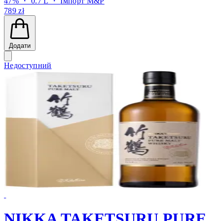
47% ・ 0.7 L ・
Імпорт M&P
789 zł
Додати
Недоступний
NIKKA TAKETSURU PURE