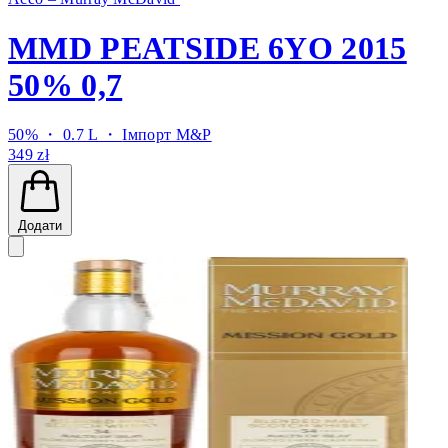
MMD PEATSIDE 6YO 2015
50% 0,7
50% ・ 0.7 L ・
Імпорт M&P
349 zł
Додати