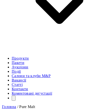
Продукти
Пакети
Аукціони
Події
Салони та клуби M&P
Вакансії
Статті
Контакти
Коментовані дегустації
Головна
/
Pure Malt