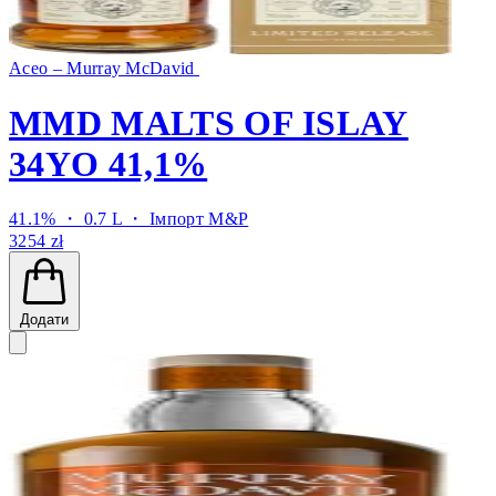
Aceo – Murray McDavid
MMD MALTS OF ISLAY
34YO 41,1%
41.1% ・ 0.7 L ・
Імпорт M&P
3254 zł
Додати