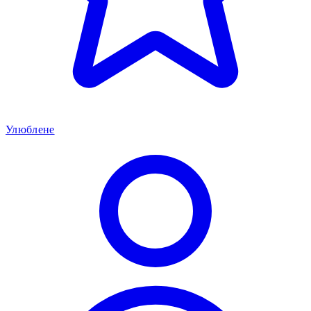
Улюблене