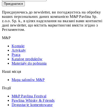
Приєднатися
Приєднуючись до newsletter, ви погоджуєтесь на обробку
ваших персональних даних компанією M&P Pavlina Sp.
z.o.o. Sp. k., в цілях надсилання на вказані вами контактні
дані newsletter, що містить маркетингові вмісти згідно з
Регламентом.
M&P
Kontakt
Artykuły
Praca
Katalog produktów
Materiały do pobrania
Наші місця
Mapa salonów M&P
Події
M&P Pavlina Festival
Pawlina Whisky & Friends
Degustacje komentowane