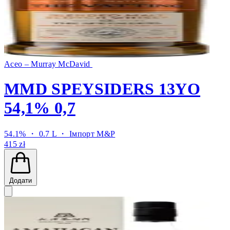
Aceo – Murray McDavid
MMD SPEYSIDERS 13YO
54,1% 0,7
54.1% ・ 0.7 L ・
Імпорт M&P
415 zł
Додати