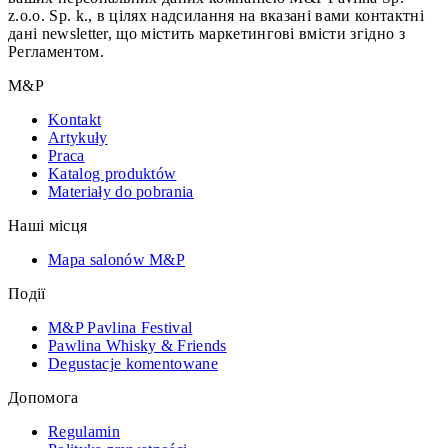
z.o.o. Sp. k., в цілях надсилання на вказані вами контактні
дані newsletter, що містить маркетингові вмісти згідно з
Регламентом.
M&P
Kontakt
Artykuły
Praca
Katalog produktów
Materiały do pobrania
Наші місця
Mapa salonów M&P
Події
M&P Pavlina Festival
Pawlina Whisky & Friends
Degustacje komentowane
Допомога
Regulamin