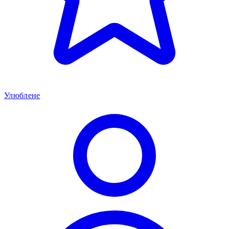
Улюблене