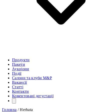
Продукти
Пакети
Аукціони
Події
Салони та клуби M&P
Вакансії
Статті
Контакти
Коментовані дегустації
Головна
/
Herbata